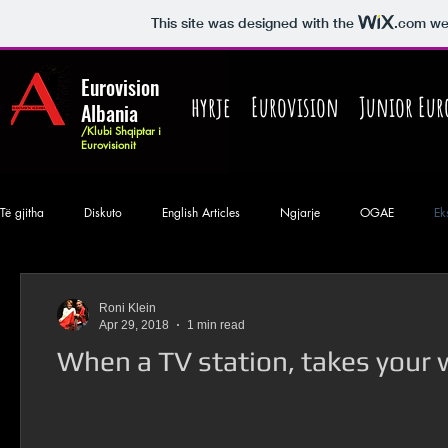
This site was designed with the
.com
web
Eurovision
hyrje
Eurovision
Junior Eur
Albania
/Klubi Shqiptar i
Eurovisionit
Të gjitha
Diskuto
English Articles
Ngjarje
OGAE
Ek
Premierë
Thashethem
Destinacioni: Kiev ESC 2017
Histor
Roni Klein
Apr 29, 2018
1 min read
When a TV station, takes your w
Një javë "Pa Eurovision"
Drejtpërsëdrejt
Destinacioni: Lisbonë 